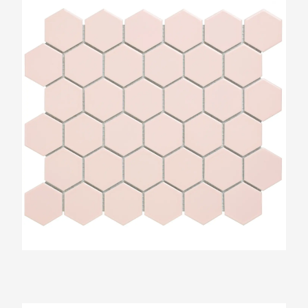
The Mosaic Factory Barcelona Roze Glans
51x59mm