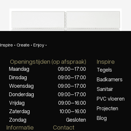
The Mosaic Factory Barcelona Rechthoek
Mat Wit
Inspire
·
Create
·
Enjoy
·
Openingstijden (op afspraak)
Inspire
Maandag
09:00–17:00
Tegels
Dinsdag
09:00–17:00
Badkamers
Woensdag
09:00–17:00
Sanitair
Donderdag
09:00–17:00
PVC vloeren
Vrijdag
09:00–16:00
Projecten
Zaterdag
10:00–16:00
Blog
Zondag
Gesloten
Informatie
Contact