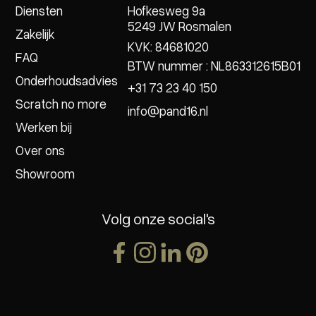
Diensten
Hofkesweg 9a
5249 JW Rosmalen
Zakelijk
KVK: 84681020
FAQ
BTW nummer : NL863312615B01
Onderhoudsadvies
+31 73 23 40 150
Scratch no more
info@pand16.nl
Werken bij
Over ons
Showroom
Volg onze social's