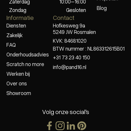
Zaterdag
10:00–16:00
Blog
Zondag
Gesloten
Informatie
Contact
Diensten
Hofkesweg 9a
5249 JW Rosmalen
Zakelijk
KVK: 84681020
FAQ
BTW nummer : NL863312615B01
Onderhoudsadvies
+31 73 23 40 150
Scratch no more
info@pand16.nl
Werken bij
Over ons
Showroom
Volg onze social's