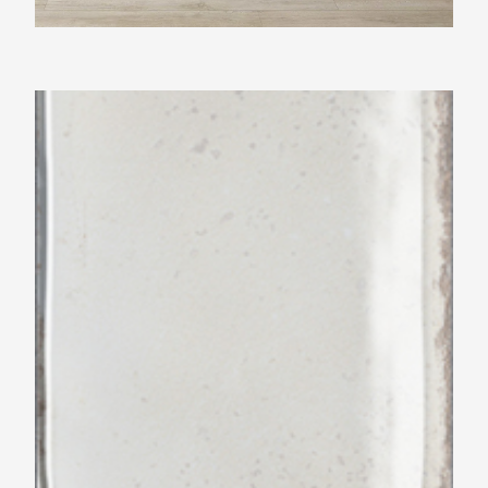
Beste Koop 065X202 Voque Neutro