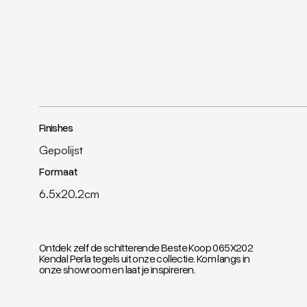
Finishes
Gepolijst
Formaat
6.5x20.2cm
Ontdek zelf de schitterende Beste Koop 065X202
Kendal Perla tegels uit onze collectie. Kom langs in
onze showroom en laat je inspireren.