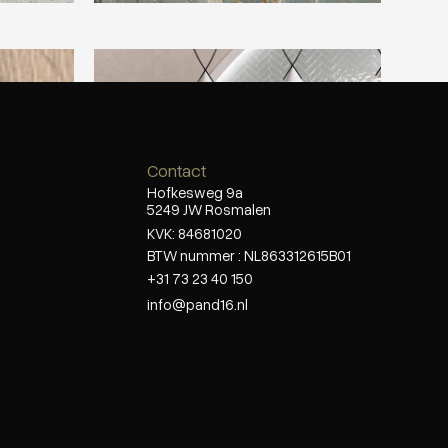
 Natural
Beste Koop 065X202 Kendal Rosa
Contact
Hofkesweg 9a
5249 JW Rosmalen
KVK: 84681020
BTW nummer : NL863312615B01
+31 73 23 40 150
info@pand16.nl