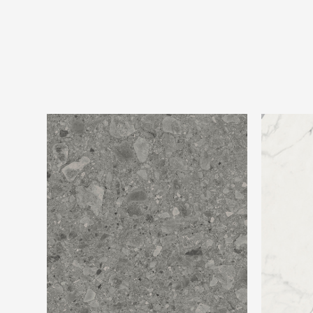
Beste Koop 600X600 Flodsten Smoke
Beste Koo
Light