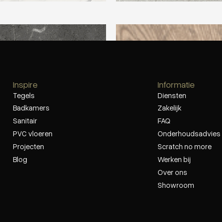
p 600X600 Harmony Black
Beste Koop 234X1195 Yosemite
Inspire
Informatie
Tegels
Diensten
Badkamers
Zakelijk
Sanitair
FAQ
PVC vloeren
Onderhoudsadvies
Projecten
Scratch no more
Blog
Werken bij
Over ons
Showroom